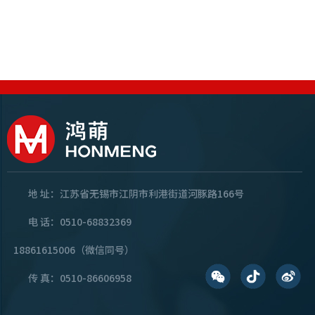
地 址：江苏省无锡市江阴市利港街道河豚路166号
电 话：0510-68832369
18861615006（微信同号）
传 真：0510-86606958