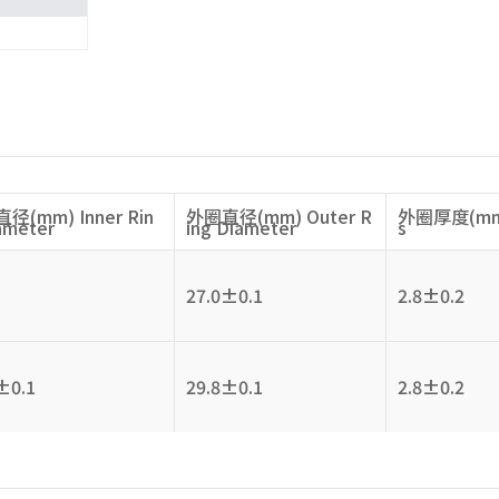
径(mm) Inner Rin
外圈直径(mm) Outer R
外圈厚度(mm) 
ameter
ing Diameter
s
27.0±0.1
2.8±0.2
±0.1
29.8±0.1
2.8±0.2